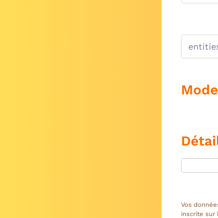
Mode
Détai
Vos données
inscrite sur