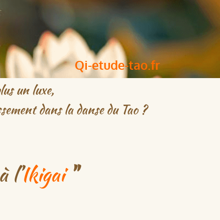
Qi-etude-tao.fr
lus un luxe,
issement dans la danse du Tao ?
 l’
Ikigai
"