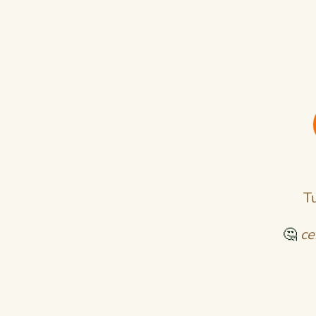
Tu
🤔
ce