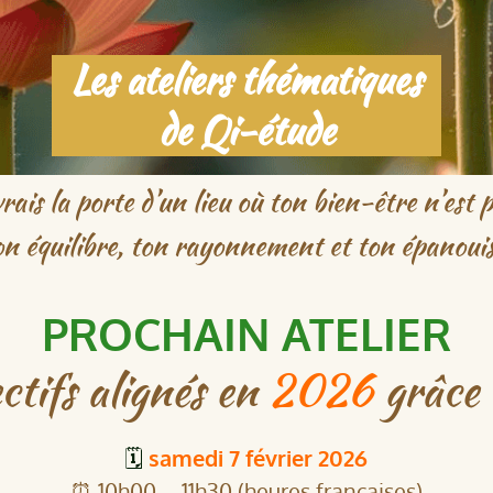
Les ateliers thématiques
de Qi-étude
vrais la porte d’un lieu où ton bien-être n’est p
 ton équilibre, ton rayonnement et ton épanou
PROCHAIN ATELIER
ctifs alignés en
2026
grâce à
🗓️
samedi 7 février 2026
⏰ 10h00 – 11h30 (heures françaises)