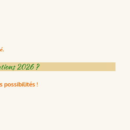
é.
rations 2026 ?
 possibilités !