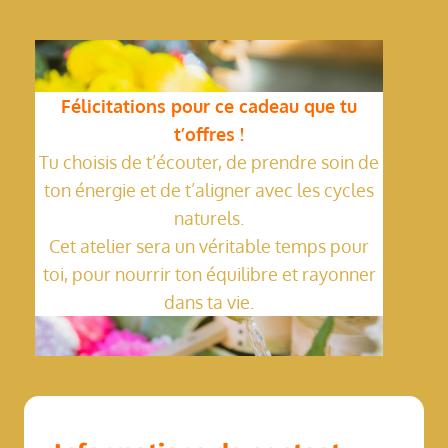
Félicitations pour ce cadeau que tu
t’offres !
Tu choisis de t’écouter, de prendre soin de
ton énergie et de t’aligner avec les cycles
naturels.
Cet atelier sera un véritable temps pour
toi, pour nourrir ton équilibre et rayonner
dans ta vie.